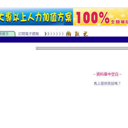
房屋王
訂閱電子週報 .
~ 資料庫中空白 ~
馬上提供笑話嗎？