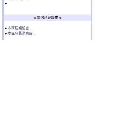
●
○ 票選意見調查 ○
●
本區建議留言 .
●
本區會員滿意度 .