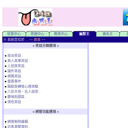
就業中心
票選中心
教育中心
幽默王
廣告王
※ 目前您位於 ... >>
首頁
>>
○ 笑話分類選項 ○
●
政治笑話 .
●
真人真事笑話 .
●
上班族笑話 .
●
國外笑話 .
●
網路笑話 .
●
靈異事件 .
●
腦筋急轉彎心理測驗 .
●
八卦天地、名人說笑 .
●
趣味貼圖區 .
●
情色笑話 .
○ 網管功能選項 ○
●
網管刪除編輯 .
●
訪客瀏覽資料 .