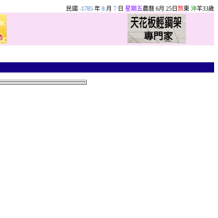
民國
-1785
年
8
月
7
日
星期五
農曆 6月 25日
煞
東
沖
羊33歲